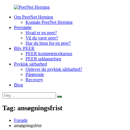
Videre
til
Om PeerNet Herning
indhold
PeerNet
Din
Kontakt PeerNet Herning
Herning
erfaring
Peerstøtte
med
Hvad er en peer?
psykisk
Vil du være peer?
sårbarhed
Har du brug for en peer?
kan
Bliv PEER
hjælpe
PEER kompetencekursus
andre
PEER uddannelsen
mennesker
Psykisk sårbarhed
videre
Oplever du psykisk sårbarhed?
Pårørende
Recovery
Blog
Søg
Søg
efter:
Tag:
ansøgningsfrist
Forside
ansøgningsfrist