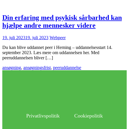
Din erfaring med psykisk sårbarhed kan
hjælpe andre mennesker videre
19. juli 2023
19. juli 2023
Webpeer
Du kan blive uddannet peer i Herning – uddannelsesstart 14.
september 2023. Læs mere om uddannelsen her. Med
peeruddannelsen bliver […]
ansøgning
,
ansøgningsfrist
,
peeruddannelse
Privatlivspolitik
Cookiepolitik